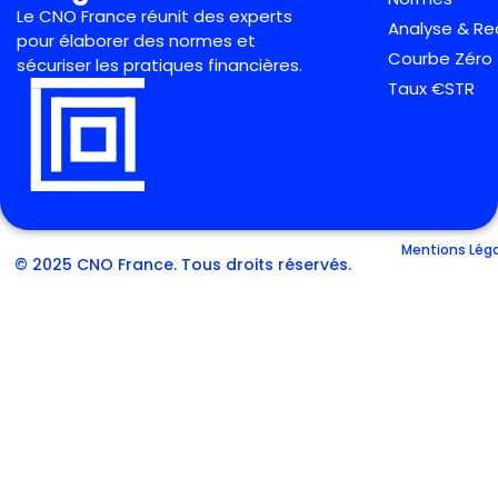
Le CNO France réunit des experts
Analyse & R
pour élaborer des normes et
Courbe Zéro
sécuriser les pratiques financières.
Taux €STR
Mentions Lég
© 2025 CNO France. Tous droits réservés.