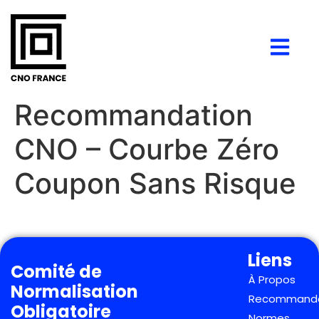
Recommandation
CNO – Courbe Zéro
Coupon Sans Risque
Liens
Comité de
À Propos
Normalisation
Recommanda
Obligatoire
Normes