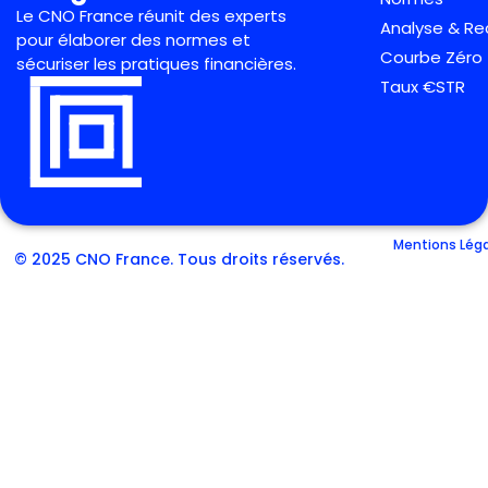
Le CNO France réunit des experts
Analyse & R
pour élaborer des normes et
Courbe Zéro
sécuriser les pratiques financières.
Taux €STR
Mentions Lég
© 2025 CNO France. Tous droits réservés.