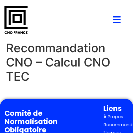
Recommandation
CNO – Calcul CNO
TEC
Liens
Comité de
À Propos
Normalisation
Recommanda
Obligatoire
Normes