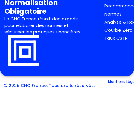
Normalisation
Recommanda
Obligatoire
Normes
Le CNO France réunit des experts
Analyse & R
pour élaborer des normes et
Courbe Zéro
sécuriser les pratiques financières.
Taux €STR
Mentions Lég
© 2025 CNO France. Tous droits réservés.